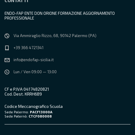
CONTATTI
ENDO-FAP ENTE DON ORIONE FORMAZIONE AGGIORNAMENTO
PROFESSIONALE
Via Ammiraglio Rizzo, 68, 90142 Palermo (PA)
+39 366 4721341
info@endofap-sicilia.it
Lun / Ven 09:00 — 13:00
CF e P.IVA 04174820821
Cod. Dest. KRRH6B9
Codice Meccanografico Scuola
Sede Palermo:
PACF13000A
Sede Paternò:
CTCF080008