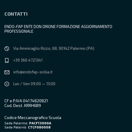
CONTATTI
ENDO-FAP ENTE DON ORIONE FORMAZIONE AGGIORNAMENTO
PROFESSIONALE
Via Ammiraglio Rizzo, 68, 90142 Palermo (PA)
+39 366 4721341
info@endofap-sicilia.it
Lun / Ven 09:00 — 13:00
CF e P.IVA 04174820821
Cod. Dest. KRRH6B9
Codice Meccanografico Scuola
Sede Palermo:
PACF13000A
Sede Paternò:
CTCF080008