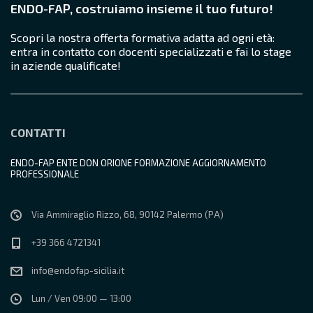
ENDO-FAP, costruiamo insieme il tuo futuro!
g
Scopri la nostra offerta formativa adatta ad ogni età:
a
entra in contatto con docenti specializzati e fai lo stage
in aziende qualificate!
t
i
CONTATTI
o
ENDO-FAP ENTE DON ORIONE FORMAZIONE AGGIORNAMENTO
n
PROFESSIONALE
Via Ammiraglio Rizzo, 68, 90142 Palermo (PA)
+39 366 4721341
info@endofap-sicilia.it
Lun / Ven 09:00 — 13:00