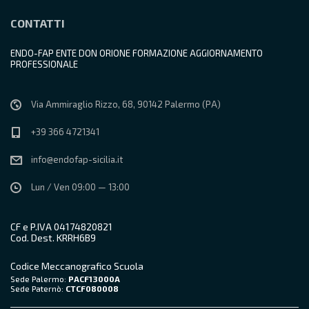
CONTATTI
ENDO-FAP ENTE DON ORIONE FORMAZIONE AGGIORNAMENTO
PROFESSIONALE
Via Ammiraglio Rizzo, 68, 90142 Palermo (PA)
+39 366 4721341
info@endofap-sicilia.it
Lun / Ven 09:00 — 13:00
CF e P.IVA 04174820821
Cod. Dest. KRRH6B9
Codice Meccanografico Scuola
Sede Palermo:
PACF13000A
Sede Paternò:
CTCF080008