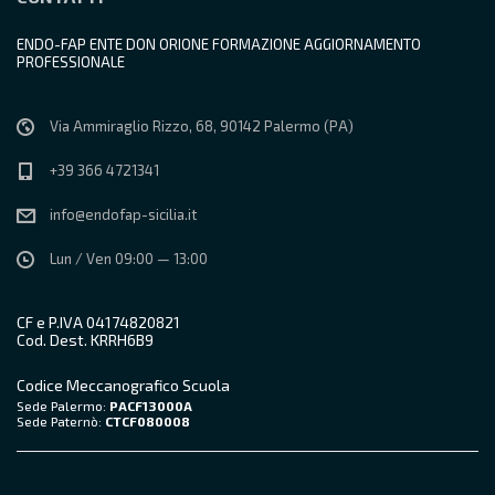
ENDO-FAP ENTE DON ORIONE FORMAZIONE AGGIORNAMENTO
PROFESSIONALE
Via Ammiraglio Rizzo, 68, 90142 Palermo (PA)
+39 366 4721341
info@endofap-sicilia.it
Lun / Ven 09:00 — 13:00
CF e P.IVA 04174820821
Cod. Dest. KRRH6B9
Codice Meccanografico Scuola
Sede Palermo:
PACF13000A
Sede Paternò:
CTCF080008