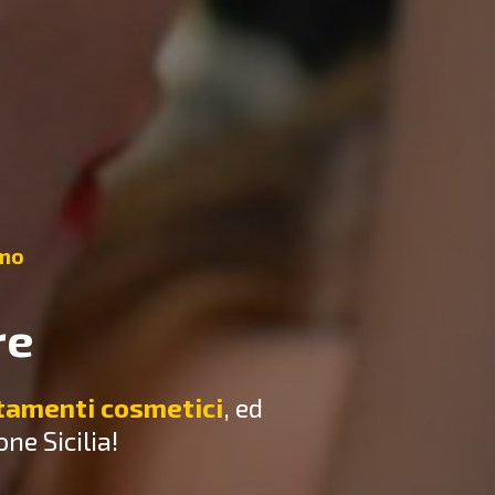
rmo
re
tamenti cosmetici
, ed
e Sicilia!