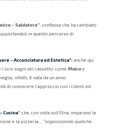
nico – Saldatore”
, confessa che ha cambiato
upportandoli in questo percorso di
ere – Acconciatura ed Estetica”
:
anche qui
e i loro sogni nel cassetto: come
Maica
e
eglio, infatti, è nata da un anno
ità di conoscere l’approccio con i clienti ed
– Cucina
”
che, con vista sull’Etna, imparano le
cazione e la pizzeria…
“organizzando qualche