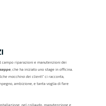
I
ul campo riparazioni e manutenzioni dei
useppe
, che ha iniziato uno stage in officina.
lche macchina dei client
i” ci racconta,
mpegno, ambizione, e tanta voglia di fare
stallazione, nel collaudo, manutenzione e