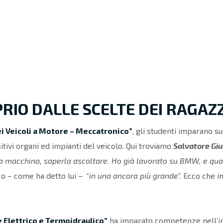
OPRIO DALLE SCELTE DEI RAGAZZ
i Veicoli a Motore – Meccatronico”
, gli studenti imparano s
tivi organi ed impianti del veicolo.
Qui troviamo
Salvatore Gi
na macchina, saperla ascoltare. Ho già lavorato su BMW, e qua
 o – come ha detto lui – “
in una ancora più grande
”.
Ecco che
i
 Elettrico e Termoidraulico”
ha imparato competenze nell’in