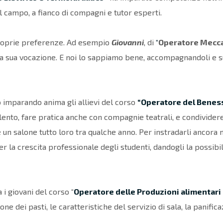
l campo, a fianco di compagni e tutor esperti.
roprie preferenze. Ad esempio
Giovanni
, di
“
Operatore Mecca
la sua vocazione.
E noi lo sappiamo bene, accompagnandoli e s
 imparando anima gli allievi del corso
“Operatore del Beness
lento, fare pratica anche con compagnie teatrali, e condivider
 un salone tutto loro tra qualche anno.
Per instradarli ancora m
r la crescita professionale degli studenti, dandogli la possibil
 i giovani del corso “
Operatore delle Produzioni alimentari 
one dei pasti, le caratteristiche del servizio di sala, la panifi